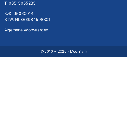
T:
085-5055285
KvK: 95060014
BTW: NL866984598B01
Algemene voorwaarden
2010 − 2026 · MediSlank