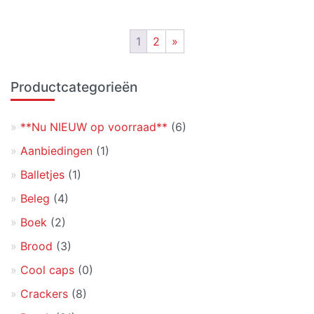
1
2
»
Primaire
Productcategorieën
Sidebar
**Nu NIEUW op voorraad**
(6)
Aanbiedingen
(1)
Balletjes
(1)
Beleg
(4)
Boek
(2)
Brood
(3)
Cool caps
(0)
Crackers
(8)