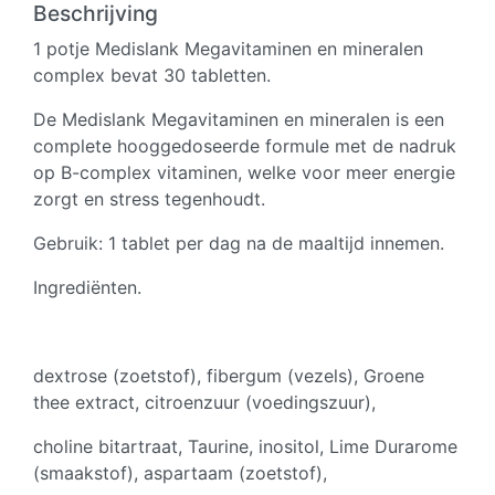
complex
Beschrijving
-
1 potje Medislank Megavitaminen en mineralen
30
complex bevat 30 tabletten.
aantal
De Medislank Megavitaminen en mineralen is een
complete hooggedoseerde formule met de nadruk
op B-complex vitaminen, welke voor meer energie
zorgt en stress tegenhoudt.
Gebruik: 1 tablet per dag na de maaltijd innemen.
Ingrediënten.
dextrose (zoetstof), fibergum (vezels), Groene
thee extract, citroenzuur (voedingszuur),
choline bitartraat, Taurine, inositol, Lime Durarome
(smaakstof), aspartaam (zoetstof),