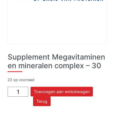
Supplement Megavitaminen
en mineralen complex – 30
22 op voorraad
Supplement
Toevoegen aan winkelwagen
Megavitaminen
Terug
en
mineralen