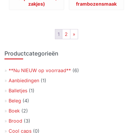
zakjes)
frambozensmaak
1
2
»
Primaire
Productcategorieën
Sidebar
**Nu NIEUW op voorraad**
(6)
Aanbiedingen
(1)
Balletjes
(1)
Beleg
(4)
Boek
(2)
Brood
(3)
Cool caps
(0)