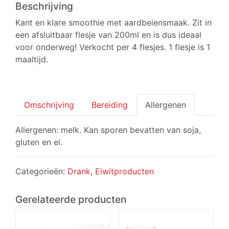
Aardbeiensmaak
Beschrijving
(4
Kant en klare smoothie met aardbeiensmaak. Zit in
flesjes)
een afsluitbaar flesje van 200ml en is dus ideaal
aantal
voor onderweg! Verkocht per 4 flesjes. 1 flesje is 1
maaltijd.
Omschrijving
Bereiding
Allergenen
Allergenen: melk. Kan sporen bevatten van soja,
gluten en ei.
Categorieën:
Drank
,
Eiwitproducten
Gerelateerde producten