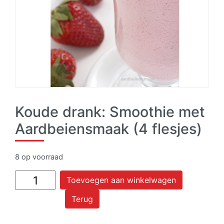
Koude drank: Smoothie met
Aardbeiensmaak (4 flesjes)
8 op voorraad
Koude
Toevoegen aan winkelwagen
drank:
Terug
Smoothie
met