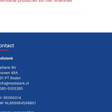
Winterse producten vol met vitamines
ontact
dislank
taSlank BV
asveen 46A
01 PT Roden
info@medislank.nl
085-5055285
K: 95060014
W: NL866984598B01