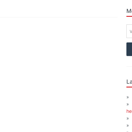
Me
La
he