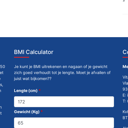
BMI Calculator
C
250
Je kunt je BMI uitrekenen en nagaan of je gewicht
Me
et
zich goed verhoudt tot je lengte. Moet je afvallen of
Vi
e
juist wat bijkomen??
Vl
s,
93
n
Lengte (cm)
*
E:
T:
n
Gewicht (Kg)
*
Kv
t
BT