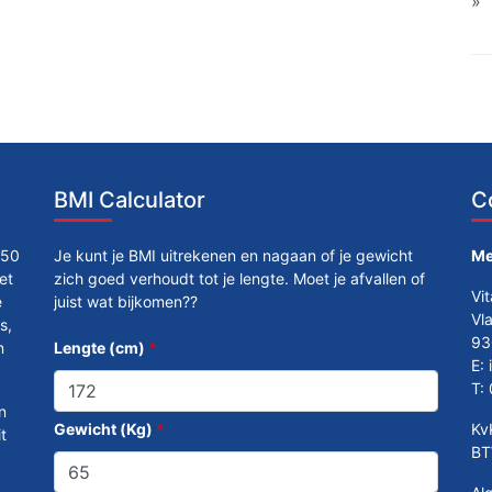
BMI Calculator
C
250
Je kunt je BMI uitrekenen en nagaan of je gewicht
Me
et
zich goed verhoudt tot je lengte. Moet je afvallen of
Vi
e
juist wat bijkomen??
Vl
s,
93
n
Lengte (cm)
*
E:
T:
n
Gewicht (Kg)
*
Kv
t
BT