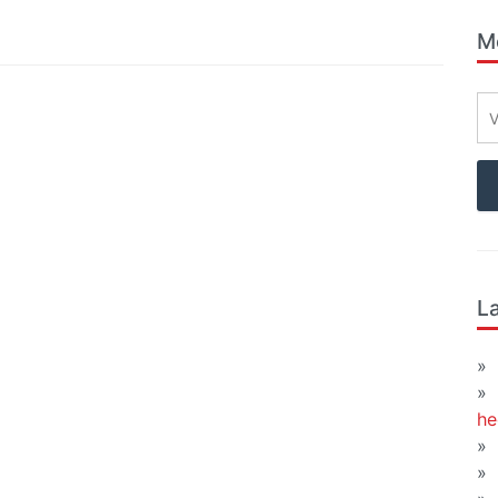
Me
La
he