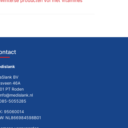
Winterse producten vol met vitamines
ontact
dislank
taSlank BV
asveen 46A
01 PT Roden
info@medislank.nl
085-5055285
K: 95060014
W: NL866984598B01