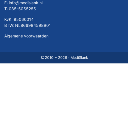
E:
info@medislank.nl
T:
085-5055285
KvK: 95060014
BTW: NL866984598B01
Algemene voorwaarden
2010 − 2026 · MediSlank