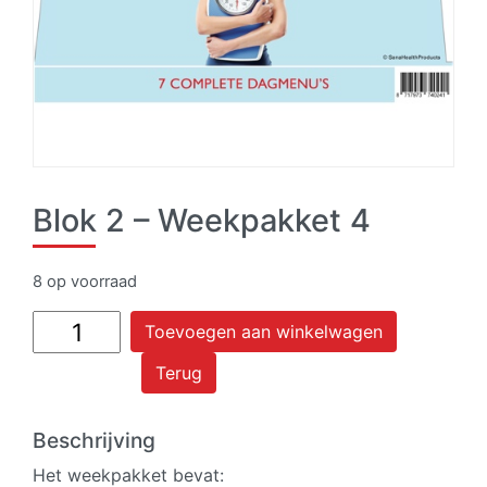
Blok 2 – Weekpakket 4
8 op voorraad
Blok
Toevoegen aan winkelwagen
2
Terug
-
Weekpakket
4
Beschrijving
aantal
Het weekpakket bevat: