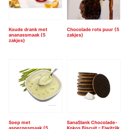
Koude drank met
Chocolade rots puur (5
ananassmaak (5
zakjes)
zakjes)
Soep met
SanaSlank Chocolade-
aspergesmaak (5
Kokos Biscuit – Eiwitrijk