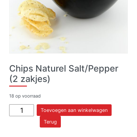
Chips Naturel Salt/Pepper
(2 zakjes)
18 op voorraad
Chips
Toevoegen aan winkelwagen
Naturel
Terug
Salt/Pepper
(2