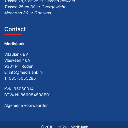
Tussen 18,5 en 25 -> Gezond gewicht
Tussen 25 en 30 -> Overgewicht
Meer dan 30 -> Obesitas
Contact
Medislank
VitaSlank BV
Vlasveen 46A
9301 PT Roden
E:
info@medislank.nl
T:
085-5055285
KvK: 95060014
BTW: NL866984598B01
Algemene voorwaarden
2010 − 2026 · MediSlank