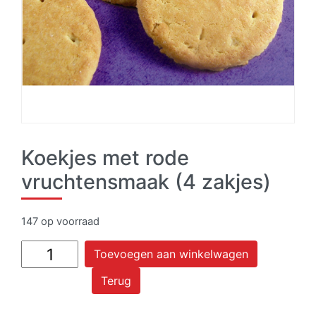
Koekjes met rode
vruchtensmaak (4 zakjes)
147 op voorraad
Koekjes
Toevoegen aan winkelwagen
met
Terug
rode
vruchtensmaak