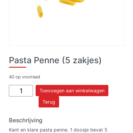
Pasta Penne (5 zakjes)
40 op voorraad
Pasta
Toevoegen aan winkelwagen
Penne
Terug
(5
zakjes)
aantal
Beschrijving
Kant en klare pasta penne. 1 doosje bevat 5