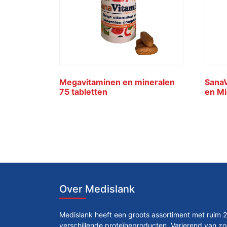
Megavitaminen en mineralen
SanaV
75 tabletten
en Mi
Over Medislank
Medislank heeft een groots assortiment met ruim 
verschillende proteïneproducten. Varierend van zo