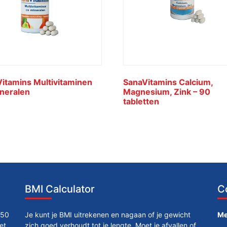
itamins Multivitaminen
SanaVitamins Calcium,
neralen
Magnesium, Zink – 90
tabletten
BMI Calculator
C
250
Je kunt je BMI uitrekenen en nagaan of je gewicht
Me
et
zich goed verhoudt tot je lengte. Moet je afvallen of