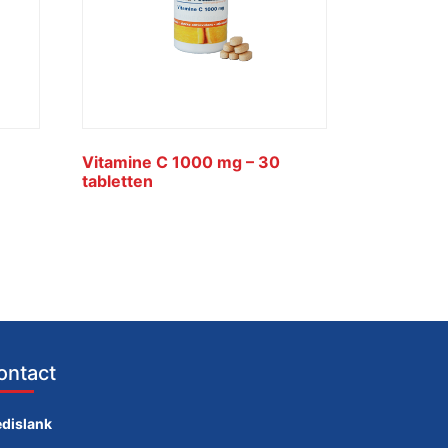
Vitamine C 1000 mg – 30
tabletten
ontact
dislank