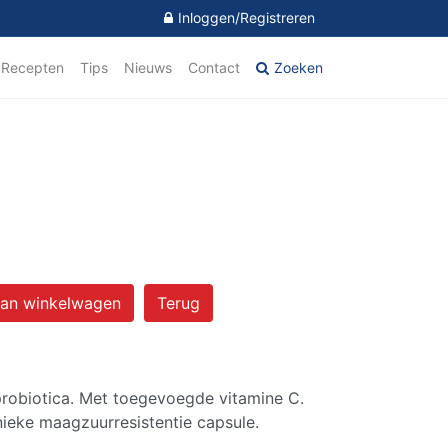
Inloggen/Registreren
Recepten
Tips
Nieuws
Contact
Zoeken
an winkelwagen
Terug
probiotica. Met toegevoegde vitamine C.
nieke maagzuurresistentie capsule.