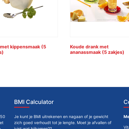
 met kippensmaak (5
Koude drank met
s)
ananassmaak (5 zakjes)
BMI Calculator
C
250
Je kunt je BMI uitrekenen en nagaan of je gewicht
Me
et
zich goed verhoudt tot je lengte. Moet je afvallen of
Vi
e
juist wat bijkomen??