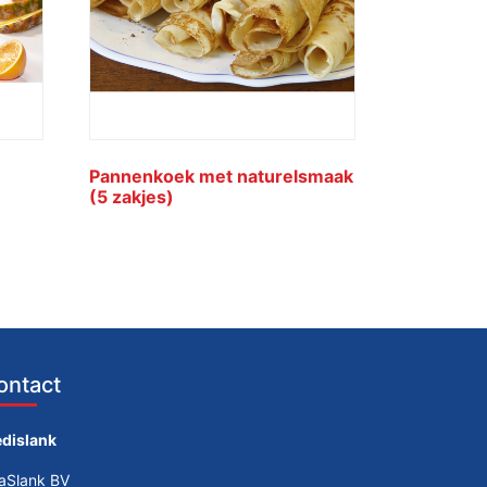
Pannenkoek met naturelsmaak
(5 zakjes)
ontact
dislank
taSlank BV