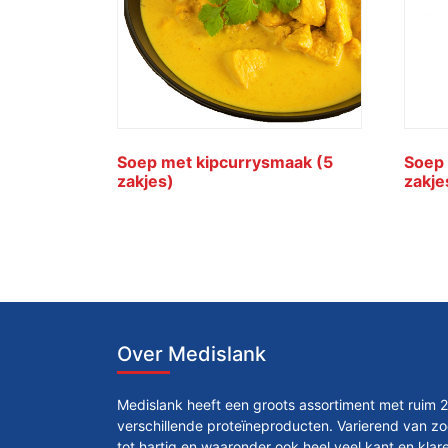
Soep met kipcurrysmaak (5
Soep
zakjes)
zakje
Over Medislank
Medislank heeft een groots assortiment met ruim 
verschillende proteïneproducten. Varierend van zo
tot hartig en waaronder ook heel veel kant en klar