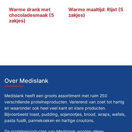
Warme drank met
Warme maaltijd: Rijst (5
chocoladesmaak (5
zakjes)
zakjes)
Over Medislank
Medislank heeft een groots assortiment met ruim 250
verschillende proteïneproducten. Varierend van zoet tot hartig
en waaronder ook heel veel kant en klare producten.
Bijvoorbeeld toast, pudding, sojanootjes, brood, wraps, wafels,
pasta fusilli, pannekoeken en hartige croutons.
De proteïneproducten van Medislank worden alleen