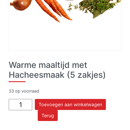
Warme maaltijd met
Hacheesmaak (5 zakjes)
33 op voorraad
Warme
Toevoegen aan winkelwagen
maaltijd
Terug
met
Hacheesmaak