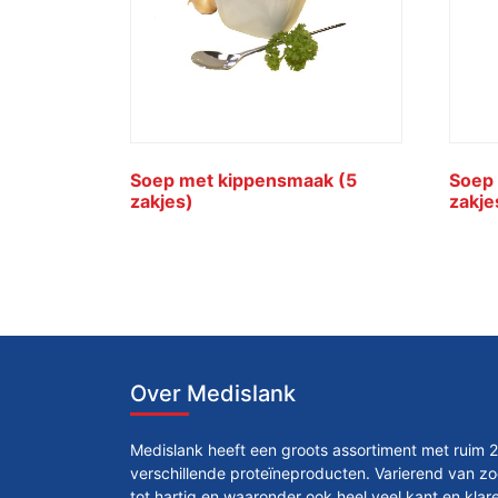
Soep met kippensmaak (5
Soep
zakjes)
zakje
Over Medislank
Medislank heeft een groots assortiment met ruim 
verschillende proteïneproducten. Varierend van zo
tot hartig en waaronder ook heel veel kant en klar