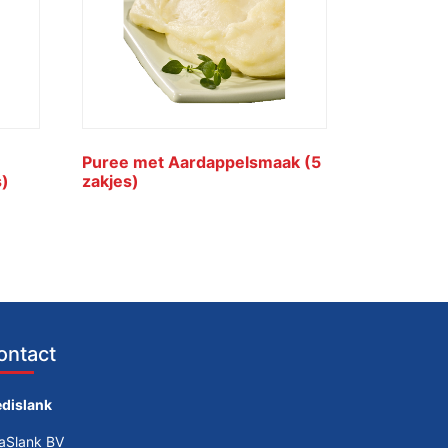
Puree met Aardappelsmaak (5
s)
zakjes)
ontact
dislank
taSlank BV