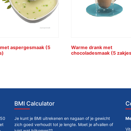
 met aspergesmaak (5
Warme drank met
s)
chocoladesmaak (5 zakje
BMI Calculator
C
250
Je kunt je BMI uitrekenen en nagaan of je gewicht
Me
et
zich goed verhoudt tot je lengte. Moet je afvallen of
Vi
e
juist wat bijkomen??