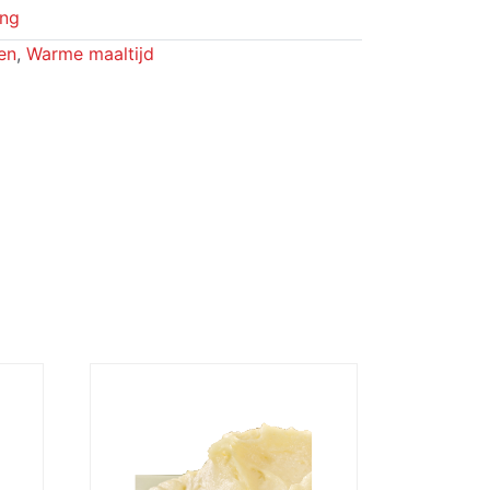
ing
en
,
Warme maaltijd