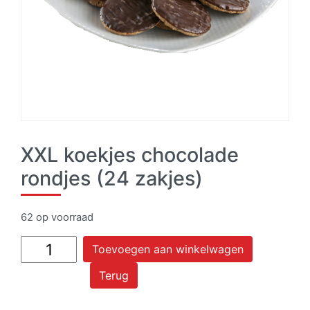
XXL koekjes chocolade
rondjes (24 zakjes)
62 op voorraad
XXL
Toevoegen aan winkelwagen
koekjes
Terug
chocolade
rondjes