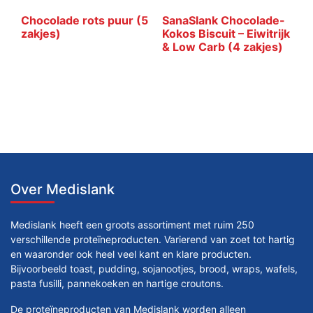
Chocolade rots puur (5
SanaSlank Chocolade-
zakjes)
Kokos Biscuit – Eiwitrijk
& Low Carb (4 zakjes)
Over Medislank
Medislank heeft een groots assortiment met ruim 250
verschillende proteïneproducten. Varierend van zoet tot hartig
en waaronder ook heel veel kant en klare producten.
Bijvoorbeeld toast, pudding, sojanootjes, brood, wraps, wafels,
pasta fusilli, pannekoeken en hartige croutons.
De proteïneproducten van Medislank worden alleen