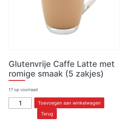
Glutenvrije Caffe Latte met
romige smaak (5 zakjes)
17 op voorraad
Glutenvrije
Toevoegen aan winkelwagen
Caffe
Terug
Latte
met