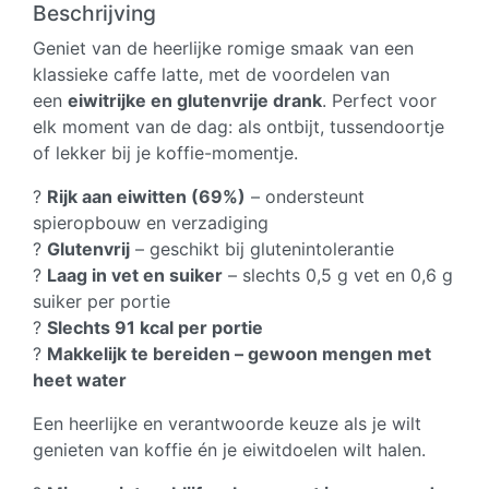
romige
Beschrijving
smaak
Geniet van de heerlijke romige smaak van een
(5
klassieke caffe latte, met de voordelen van
zakjes)
een
eiwitrijke en glutenvrije drank
. Perfect voor
aantal
elk moment van de dag: als ontbijt, tussendoortje
of lekker bij je koffie-momentje.
?
Rijk aan eiwitten (69%)
– ondersteunt
spieropbouw en verzadiging
?
Glutenvrij
– geschikt bij glutenintolerantie
?
Laag in vet en suiker
– slechts 0,5 g vet en 0,6 g
suiker per portie
?
Slechts 91 kcal per portie
?
Makkelijk te bereiden – gewoon mengen met
heet water
Een heerlijke en verantwoorde keuze als je wilt
genieten van koffie én je eiwitdoelen wilt halen.