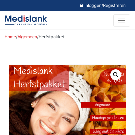
Inloggen/Registreren
Home
/
Algemeen
/
Herfstpakket