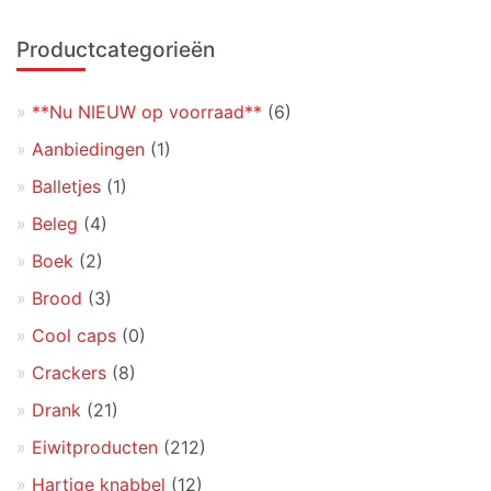
Primaire
Productcategorieën
Sidebar
**Nu NIEUW op voorraad**
(6)
Aanbiedingen
(1)
Balletjes
(1)
Beleg
(4)
Boek
(2)
Brood
(3)
Cool caps
(0)
Crackers
(8)
Drank
(21)
Eiwitproducten
(212)
Hartige knabbel
(12)