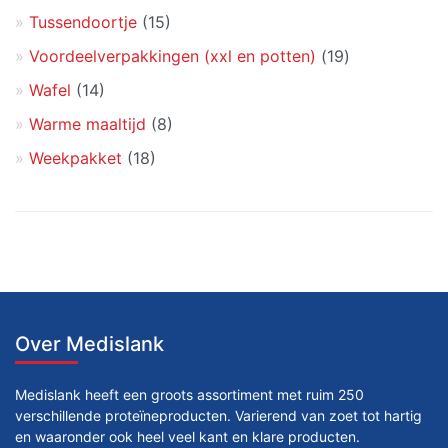
Tussendoortje
(15)
Voordeelverpakkingen (xxl en potten)
(19)
Wafel
(14)
Warme maaltijd
(8)
Weekpakket
(18)
Over Medislank
Medislank heeft een groots assortiment met ruim 250
verschillende proteïneproducten. Varierend van zoet tot hartig
en waaronder ook heel veel kant en klare producten.