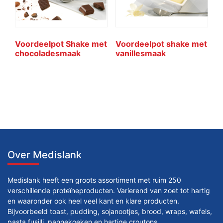
Voordeelpot Shake met
Voordeelpot shake met
chocoladesmaak
vanillesmaak
Over Medislank
Medislank heeft een groots assortiment met ruim 250
verschillende proteïneproducten. Varierend van zoet tot hartig
en waaronder ook heel veel kant en klare producten.
Bijvoorbeeld toast, pudding, sojanootjes, brood, wraps, wafels,
pasta fusilli, pannekoeken en hartige croutons.