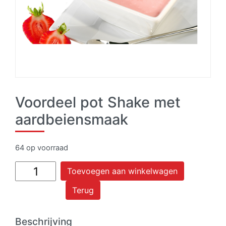
Voordeel pot Shake met
aardbeiensmaak
64 op voorraad
Voordeel
Toevoegen aan winkelwagen
pot
Terug
Shake
met
aardbeiensmaak
Beschrijving