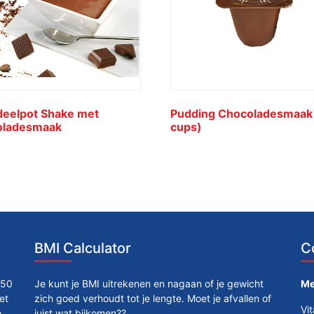
eelpot Shake met
Pudding Chocoladesmaak
oladesmaak
cups)
BMI Calculator
C
250
Je kunt je BMI uitrekenen en nagaan of je gewicht
Me
et
zich goed verhoudt tot je lengte. Moet je afvallen of
Vi
e
juist wat bijkomen??