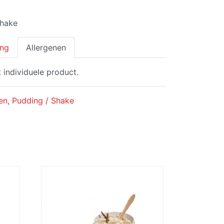
Shake
ing
Allergenen
t individuele product.
en
,
Pudding / Shake