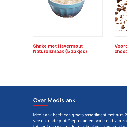
Shake met Havermout
Voord
Naturelsmaak (5 zakjes)
choc
Over Medislank
Medislank heeft een groots assortiment met ruim 
verschillende proteïneproducten. Varierend van zo
tot hartig en waaronder ook heel veel kant en klar