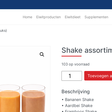
Home
Eiwitproducten
Eiwitdieet
Supplementen
tuks)
Shake assortim
103 op voorraad
Shake
Toevoegen a
assortiment
fruit
Beschrijving
(5
stuks)
• Bananen Shake
aantal
• Aardbei Shake
• Framboos Shake