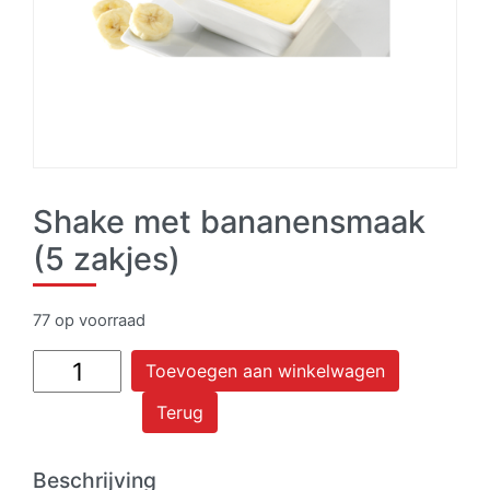
Shake met bananensmaak
(5 zakjes)
77 op voorraad
Shake
Toevoegen aan winkelwagen
met
Terug
bananensmaak
(5
zakjes)
Beschrijving