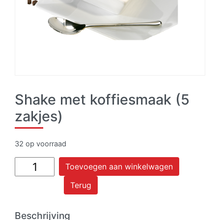
Shake met koffiesmaak (5
zakjes)
32 op voorraad
Shake
Toevoegen aan winkelwagen
met
Terug
koffiesmaak
(5
zakjes)
Beschrijving