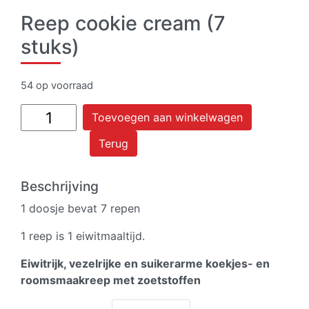
Reep cookie cream (7
stuks)
54 op voorraad
Reep
Toevoegen aan winkelwagen
cookie
Terug
cream
(7
stuks)
Beschrijving
aantal
1 doosje bevat 7 repen
1 reep is 1 eiwitmaaltijd.
Eiwitrijk, vezelrijke en suikerarme koekjes- en
roomsmaakreep met zoetstoffen